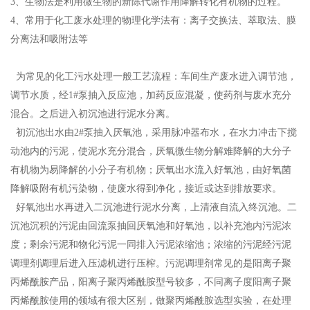
3、生物法是利用微生物的新陈代谢作用降解转化有机物的过程。
4、常用于化工废水处理的物理化学法有：离子交换法、萃取法、膜
分离法和吸附法等
为常见的化工污水处理一般工艺流程：车间生产废水进入调节池，
调节水质，经1#泵抽入反应
池，加药反应混凝，使药剂与废水充分
混合。之后进入初沉池进行泥水分离。
初沉池出水由2#泵抽入厌氧池，采用脉冲器布水，在水力冲击下搅
动池内的污泥，使泥水充分
混合，厌氧微生物分解难降解的大分子
有机物为易降解的小分子有机物；厌氧出水流入好氧池，由好氧菌
降解吸附有机污染物，使废水得到净化，接近或达到排放要求。
好氧池出水再进入二沉池进行泥水分离，上清液自流入终沉池。二
沉池沉积的污泥由回流泵抽回厌氧池和好氧池，以补充池内污泥浓
度；剩余污泥和物化污泥一同排入污泥浓缩池；浓缩的污泥经污泥
调理剂调理后进入压滤机进行压榨。污泥调理剂常见的是阳离子聚
丙烯酰胺产品，阳离子聚丙烯酰胺型号较多，不同离子度阳离子聚
丙烯酰胺使用的领域有很大区别，做聚丙烯酰胺选型实验，在处理