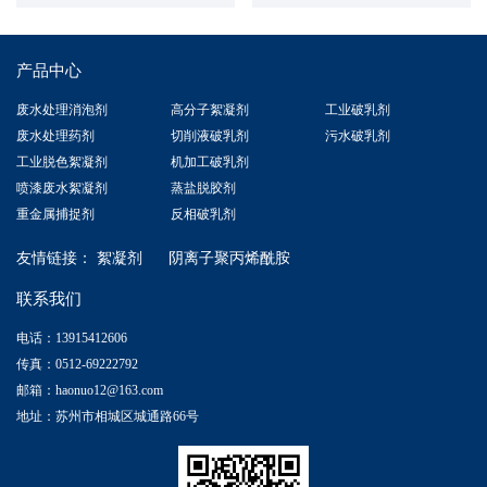
产品中心
废水处理消泡剂
高分子絮凝剂
工业破乳剂
废水处理药剂
切削液破乳剂
污水破乳剂
工业脱色絮凝剂
机加工破乳剂
喷漆废水絮凝剂
蒸盐脱胶剂
重金属捕捉剂
反相破乳剂
友情链接：
絮凝剂
阴离子聚丙烯酰胺
联系我们
电话：13915412606
传真：0512-69222792
邮箱：haonuo12@163.com
地址：苏州市相城区城通路66号