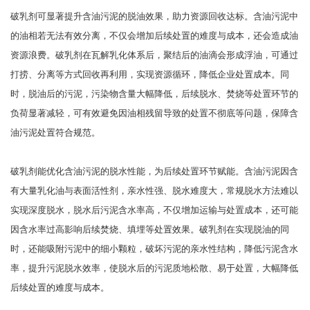
破乳剂可显著提升含油污泥的脱油效果，助力资源回收达标。含油污泥中
的油相若无法有效分离，不仅会增加后续处置的难度与成本，还会造成油
资源浪费。破乳剂在瓦解乳化体系后，聚结后的油滴会形成浮油，可通过
打捞、分离等方式回收再利用，实现资源循环，降低企业处置成本。同
时，脱油后的污泥，污染物含量大幅降低，后续脱水、焚烧等处置环节的
负荷显著减轻，可有效避免因油相残留导致的处置不彻底等问题，保障含
油污泥处置符合规范。
破乳剂能优化含油污泥的脱水性能，为后续处置环节赋能。含油污泥因含
有大量乳化油与表面活性剂，亲水性强、脱水难度大，常规脱水方法难以
实现深度脱水，脱水后污泥含水率高，不仅增加运输与处置成本，还可能
因含水率过高影响后续焚烧、填埋等处置效果。破乳剂在实现脱油的同
时，还能吸附污泥中的细小颗粒，破坏污泥的亲水性结构，降低污泥含水
率，提升污泥脱水效率，使脱水后的污泥质地松散、易于处置，大幅降低
后续处置的难度与成本。